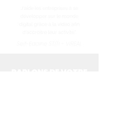
J'aide les entreprises à se
développer sur le monde
digital grâce à la vidéo afin
d'accroitre leur activité."
Seif-Eddine STITI - VIREAL
PARLONS DE VOTRE
PROJET
Cliquez-ici