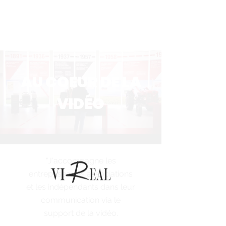
AU COEUR DE LA
VIDÉO
"J'accompagne les
entreprises, les associations
et les indépendants dans leur
communication via le
support de la vidéo.